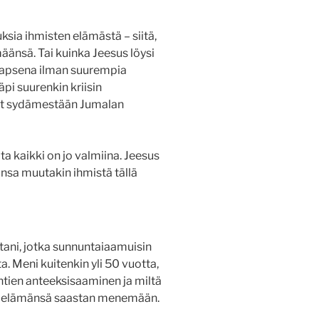
ia ihmisten elämästä – siitä,
äänsä. Tai kuinka Jeesus löysi
 lapsena ilman suurempia
äpi suurenkin kriisin
yt sydämestään Jumalan
ta kaikki on jo valmiina. Jeesus
ansa muutakin ihmistä tällä
tani, jotka sunnuntaiaamuisin
. Meni kuitenkin yli 50 vuotta,
yntien anteeksisaaminen ja miltä
sen elämänsä saastan menemään.