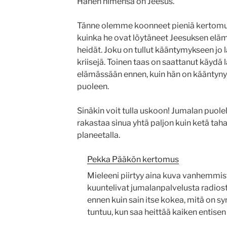
Hänen nimensä on Jeesus.
Tänne olemme koonneet pieniä kertomuks
kuinka he ovat löytäneet Jeesuksen eläm
heidät. Joku on tullut kääntymykseen jo
kriisejä. Toinen taas on saattanut käydä l
elämässään ennen, kuin hän on kääntyn
puoleen.
Sinäkin voit tulla uskoon! Jumalan puolel
rakastaa sinua yhtä paljon kuin ketä tah
planeetalla.
Pekka Pääkön kertomus
Mieleeni piirtyy aina kuva vanhemmis
kuuntelivat jumalanpalvelusta radiosta
ennen kuin sain itse kokea, mitä on s
tuntuu, kun saa heittää kaiken enti