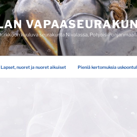
LAN VAPAASEURAKU
rkkoon kuuluva seurakunta Nivalassa, Pohjois-Pohjanmaalla
Lapset, nuoret ja nuoret aikuiset
Pieniä kertomuksia uskoontu