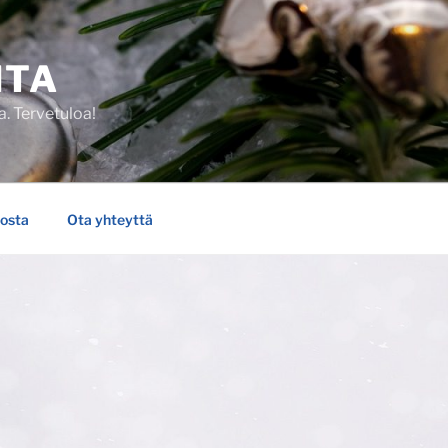
NTA
. Tervetuloa!
losta
Ota yhteyttä