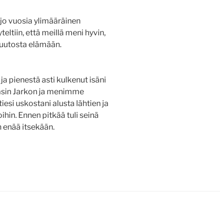
jo vuosia ylimääräinen
teltiin, että meillä meni hyvin,
 muutosta elämään.
ja pienestä asti kulkenut isäni
asin Jarkon ja menimme
esi uskostani alusta lähtien ja
hin. Ennen pitkää tuli seinä
 enää itsekään.