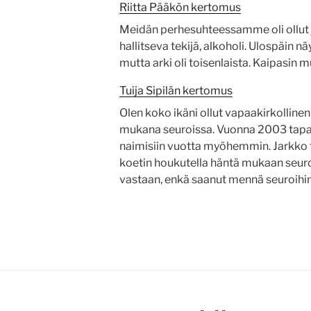
Riitta Pääkön kertomus
Meidän perhesuhteessamme oli ollut 
hallitseva tekijä, alkoholi. Ulospäin näy
mutta arki oli toisenlaista. Kaipasin
Tuija Sipilän kertomus
Olen koko ikäni ollut vapaakirkollinen 
mukana seuroissa. Vuonna 2003 tap
naimisiin vuotta myöhemmin. Jarkko ti
koetin houkutella häntä mukaan seuroi
vastaan, enkä saanut mennä seuroihin